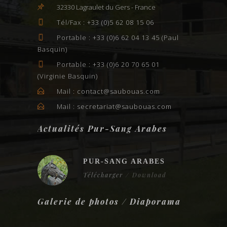
32330 Lagraulet du Gers - France

Tél/Fax :
+33 (0)5 62 08 15 06

Portable :
+33 (0)6 62 04 13 45
(Paul

Basquin)
Portable :
+33 (0)6 20 70 65 01

(Virginie Basquin)
Mail :
contact@saubouas.com

Mail :
secretariat@saubouas.com

Actualités Pur-Sang Arabes
PUR-SANG ARABES
Télécharger
/ Download
Galerie de photos / Diaporama