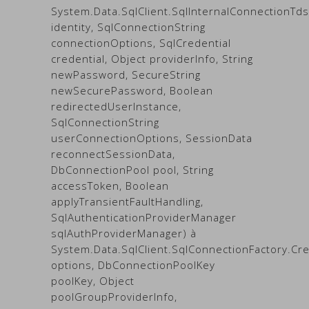
System.Data.SqlClient.SqlInternalConnectionTds
identity, SqlConnectionString
connectionOptions, SqlCredential
credential, Object providerInfo, String
newPassword, SecureString
newSecurePassword, Boolean
redirectedUserInstance,
SqlConnectionString
userConnectionOptions, SessionData
reconnectSessionData,
DbConnectionPool pool, String
accessToken, Boolean
applyTransientFaultHandling,
SqlAuthenticationProviderManager
sqlAuthProviderManager) à
System.Data.SqlClient.SqlConnectionFactory.C
options, DbConnectionPoolKey
poolKey, Object
poolGroupProviderInfo,