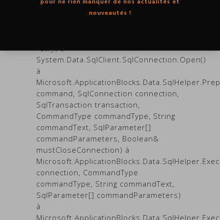
pour ne rien manquer de nos actualités et
DbConnectionOptions userOptions) à
nouveautés !
System.Data.SqlClient.SqlConnection.TryOpenI
retry) à
System.Data.SqlClient.SqlConnection.TryOpen(
retry) à
System.Data.SqlClient.SqlConnection.Open()
à
Microsoft.ApplicationBlocks.Data.SqlHelper.
command, SqlConnection connection,
SqlTransaction transaction,
CommandType commandType, String
commandText, SqlParameter[]
commandParameters, Boolean&
mustCloseConnection) à
Microsoft.ApplicationBlocks.Data.SqlHelper.Exe
connection, CommandType
commandType, String commandText,
SqlParameter[] commandParameters)
à
Microsoft.ApplicationBlocks.Data.SqlHelper.Exe