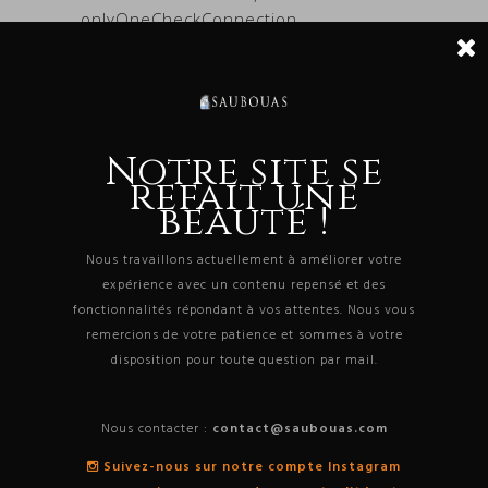
onlyOneCheckConnection,
DbConnectionOptions userOptions,
DbConnectionInternal& connection) à
System.Data.ProviderBase.DbConnectionPool.T
owningObject,
TaskCompletionSource`1 retry,
Notre site se
DbConnectionOptions userOptions,
refait une
DbConnectionInternal& connection) à
beauté !
System.Data.ProviderBase.DbConnectionFactor
owningConnection,
Nous travaillons actuellement à améliorer votre
TaskCompletionSource`1 retry,
expérience avec un contenu repensé et des
DbConnectionOptions userOptions,
fonctionnalités répondant à vos attentes. Nous vous
DbConnectionInternal oldConnection,
remercions de votre patience et sommes à votre
DbConnectionInternal& connection) à
disposition pour toute question par mail.
System.Data.ProviderBase.DbConnectionInterna
outerConnection,
DbConnectionFactory
Nous contacter :
contact@saubouas.com
connectionFactory,
Suivez-nous sur notre compte Instagram
TaskCompletionSource`1 retry,