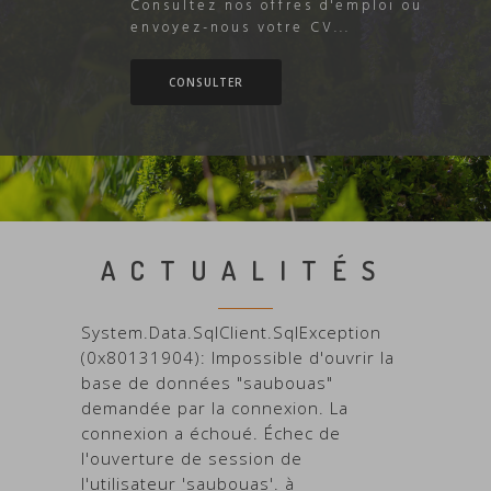
Consultez nos offres d'emploi ou
envoyez-nous votre CV...
CONSULTER
ACTUALITÉS
System.Data.SqlClient.SqlException
(0x80131904): Impossible d'ouvrir la
base de données "saubouas"
demandée par la connexion. La
connexion a échoué. Échec de
l'ouverture de session de
l'utilisateur 'saubouas'. à