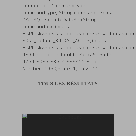
connection, CommandType
commandType, String commandText) à
DAL_SQL.ExecuteDataSet(String
commandtext) dans
H:\Plesk\vhost\saubouas.com\uk.saubouas.com
80 à _Default_3.LOAD_ACTUS() dans
H:\Plesk\vhost\saubouas.com\uk.saubouas.com\D
48 ClientConnectionId :c4efca9f-6ade-
4754-8085-835c4f939411 Error
Number :4060,State :1,Class :11
TOUS LES RÉSULTATS
EN SAVOIR +