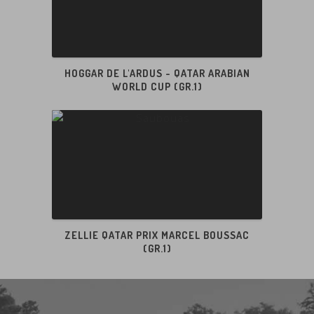
HOGGAR DE L'ARDUS - QATAR ARABIAN
EN SAVOIR +
WORLD CUP (GR.1)
ZELLIE QATAR PRIX MARCEL BOUSSAC
(GR.1)