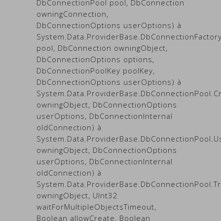
DbConnectionPool pool, DbConnection
owningConnection,
DbConnectionOptions userOptions) à
System.Data.ProviderBase.DbConnectionFactor
pool, DbConnection owningObject,
DbConnectionOptions options,
DbConnectionPoolKey poolKey,
DbConnectionOptions userOptions) à
System.Data.ProviderBase.DbConnectionPool.C
owningObject, DbConnectionOptions
userOptions, DbConnectionInternal
oldConnection) à
System.Data.ProviderBase.DbConnectionPool.
owningObject, DbConnectionOptions
userOptions, DbConnectionInternal
oldConnection) à
System.Data.ProviderBase.DbConnectionPool.T
owningObject, UInt32
waitForMultipleObjectsTimeout,
Boolean allowCreate, Boolean